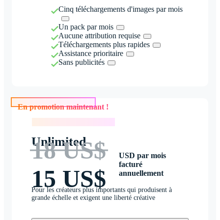
Cinq téléchargements d'images par mois
Un pack par mois
Aucune attribution requise
Téléchargements plus rapides
Assistance prioritaire
Sans publicités
En promotion maintenant !
En promotion maintenant !
Unlimited
18 US$
USD par mois
facturé
15 US$
annuellement
Pour les créateurs plus importants qui produisent à
grande échelle et exigent une liberté créative