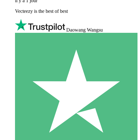
il y a 1 jour
Vecteezy is the best of best
Daowang Wangsu