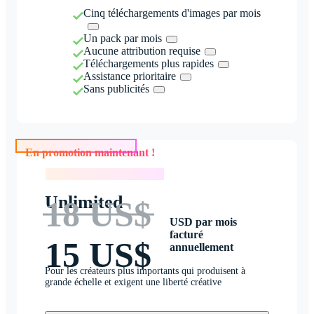
Cinq téléchargements d'images par mois
Un pack par mois
Aucune attribution requise
Téléchargements plus rapides
Assistance prioritaire
Sans publicités
En promotion maintenant !
En promotion maintenant !
Unlimited
18 US$
USD par mois
facturé
15 US$
annuellement
Pour les créateurs plus importants qui produisent à
grande échelle et exigent une liberté créative