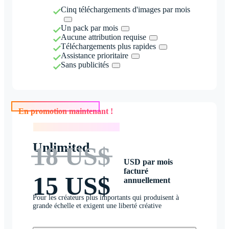
Cinq téléchargements d'images par mois
Un pack par mois
Aucune attribution requise
Téléchargements plus rapides
Assistance prioritaire
Sans publicités
En promotion maintenant !
En promotion maintenant !
Unlimited
18 US$
USD par mois
facturé
15 US$
annuellement
Pour les créateurs plus importants qui produisent à
grande échelle et exigent une liberté créative