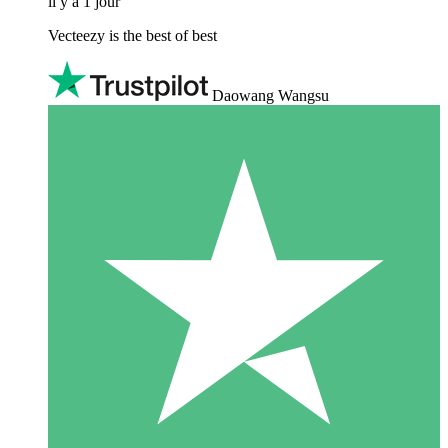
il y a 1 jour
Vecteezy is the best of best
Daowang Wangsu