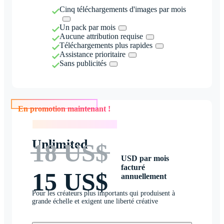
Cinq téléchargements d'images par mois
Un pack par mois
Aucune attribution requise
Téléchargements plus rapides
Assistance prioritaire
Sans publicités
En promotion maintenant !
En promotion maintenant !
Unlimited
18 US$
USD par mois
facturé
15 US$
annuellement
Pour les créateurs plus importants qui produisent à
grande échelle et exigent une liberté créative