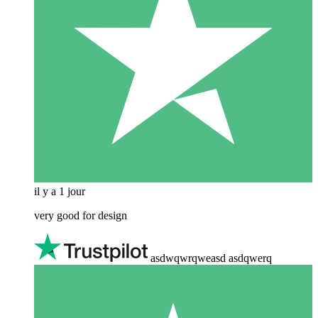
il y a 1 jour
very good for design
asdwqwrqweasd asdqwerq