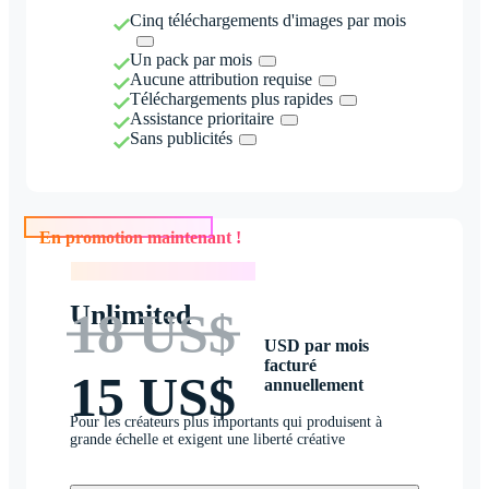
Cinq téléchargements d'images par mois
Un pack par mois
Aucune attribution requise
Téléchargements plus rapides
Assistance prioritaire
Sans publicités
En promotion maintenant !
En promotion maintenant !
Unlimited
18 US$
USD par mois
facturé
15 US$
annuellement
Pour les créateurs plus importants qui produisent à
grande échelle et exigent une liberté créative