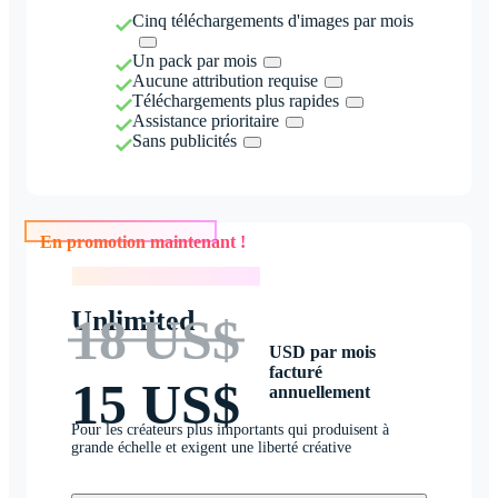
Cinq téléchargements d'images par mois
Un pack par mois
Aucune attribution requise
Téléchargements plus rapides
Assistance prioritaire
Sans publicités
En promotion maintenant !
En promotion maintenant !
Unlimited
18 US$
USD par mois
facturé
15 US$
annuellement
Pour les créateurs plus importants qui produisent à
grande échelle et exigent une liberté créative