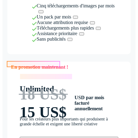
Cinq téléchargements d'images par mois
Un pack par mois
Aucune attribution requise
Téléchargements plus rapides
Assistance prioritaire
Sans publicités
En promotion maintenant !
En promotion maintenant !
Unlimited
18 US$
USD par mois
facturé
15 US$
annuellement
Pour les créateurs plus importants qui produisent à
grande échelle et exigent une liberté créative