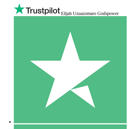
Elijah Uzuazomaro Godspower