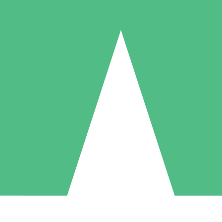
Packs de Crédits Individuels
 à l'utilisation avec des crédits de téléchargement. Sans engagement me
1 Téléchargement
5 Téléchargements
10 Téléchargement
10
15
20
US$
00
US$
00
US$
00