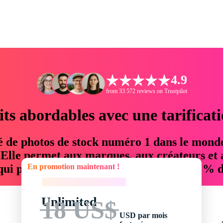
4.9
from 33 572 reviews on Trustpilot
its abordables avec une tarificat
é de photos de stock numéro 1 dans le mond
. Elle permet aux marques, aux créateurs et 
En promotion maintenant !
 qui permettent d'économiser jusqu'à 76 % d
En promotion maintenant !
Unlimited
18 US$
USD par mois