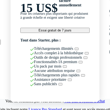
facturé
15 US$
annuellement
Pour les créateurs plus importants qui produisent
à grande échelle et exigent une liberté créative
Essai gratuit de 7 jours
Tout dans Starter, plus :
Téléchargements illimités
Accès complet à la bibliothèque
Outils de design professionnels
Fonctionnalités IA premium
Un pack par mois
Aucune attribution requise
Téléchargements plus rapides
Assistance prioritaire
Sans publicités
Vous ne souhaitez pas vous abonner ?
Voir plus d'options d'achat
aits incluent notre
Licence Pro Standard
et sont pour un accès mono-util