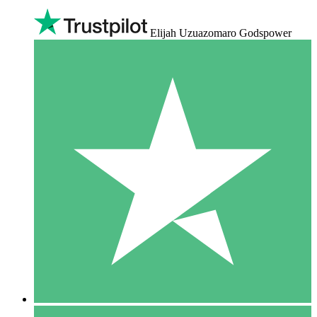
Elijah Uzuazomaro Godspower