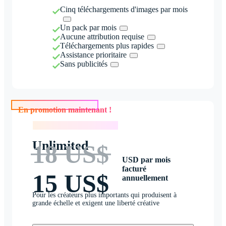
Cinq téléchargements d'images par mois
Un pack par mois
Aucune attribution requise
Téléchargements plus rapides
Assistance prioritaire
Sans publicités
En promotion maintenant !
En promotion maintenant !
Unlimited
18 US$
USD par mois
facturé
15 US$
annuellement
Pour les créateurs plus importants qui produisent à
grande échelle et exigent une liberté créative