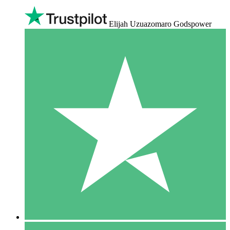
Elijah Uzuazomaro Godspower