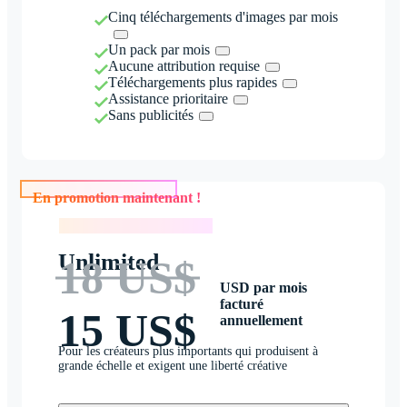
Cinq téléchargements d'images par mois
Un pack par mois
Aucune attribution requise
Téléchargements plus rapides
Assistance prioritaire
Sans publicités
En promotion maintenant !
En promotion maintenant !
Unlimited
18 US$
USD par mois
facturé
15 US$
annuellement
Pour les créateurs plus importants qui produisent à
grande échelle et exigent une liberté créative