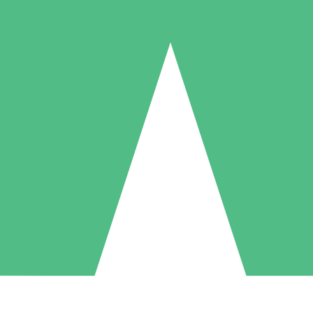
Packs de Crédits Individuels
 à l'utilisation avec des crédits de téléchargement. Sans engagement me
1 Téléchargement
5 Téléchargements
10 Téléchargement
10
15
20
US$
00
US$
00
US$
00