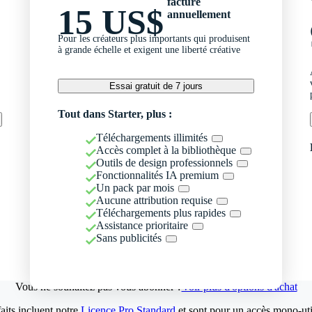
facturé
15 US$
annuellement
Pour les créateurs plus importants qui produisent
à grande échelle et exigent une liberté créative
Essai gratuit de 7 jours
Tout dans Starter, plus :
Téléchargements illimités
Accès complet à la bibliothèque
Outils de design professionnels
Fonctionnalités IA premium
Un pack par mois
Aucune attribution requise
Téléchargements plus rapides
Assistance prioritaire
Sans publicités
Vous ne souhaitez pas vous abonner ?
Voir plus d'options d'achat
aits incluent notre
Licence Pro Standard
et sont pour un accès mono-util