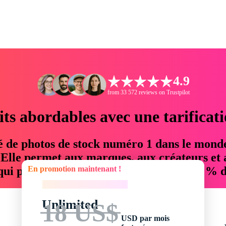
4.9
from 33 572 reviews on Trustpilot
its abordables avec une tarificat
é de photos de stock numéro 1 dans le mond
. Elle permet aux marques, aux créateurs et 
En promotion maintenant !
 qui permettent d'économiser jusqu'à 76 % d
En promotion maintenant !
Unlimited
18 US$
USD par mois