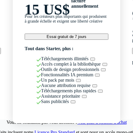
facturé
15 US$
annuellement
Pour les créateurs plus importants qui produisent
à grande échelle et exigent une liberté créative
Essai gratuit de 7 jours
Tout dans Starter, plus :
Téléchargements illimités
Accès complet à la bibliothèque
Outils de design professionnels
Fonctionnalités IA premium
Un pack par mois
Aucune attribution requise
Téléchargements plus rapides
Assistance prioritaire
Sans publicités
Vous ne souhaitez pas vous abonner ?
Voir plus d'options d'achat
aits incluent notre
Licence Pro Standard
et sont pour un accès mono-util