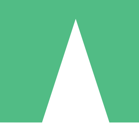
Packs de Crédits Individuels
 à l'utilisation avec des crédits de téléchargement. Sans engagement me
1 Téléchargement
5 Téléchargements
10 Téléchargement
10
15
20
US$
00
US$
00
US$
00