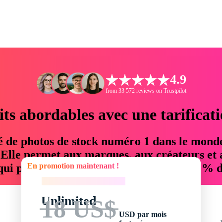
4.9
from 33 572 reviews on Trustpilot
its abordables avec une tarificat
é de photos de stock numéro 1 dans le mond
. Elle permet aux marques, aux créateurs et 
En promotion maintenant !
 qui permettent d'économiser jusqu'à 76 % d
En promotion maintenant !
Unlimited
18 US$
USD par mois