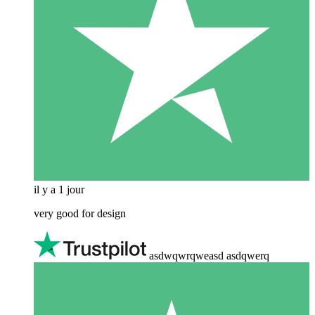
il y a 1 jour
very good for design
asdwqwrqweasd asdqwerq