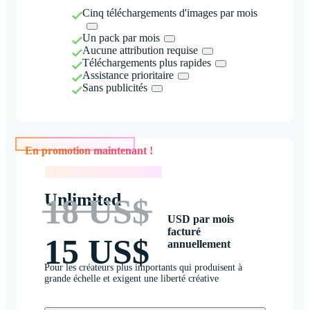
Cinq téléchargements d'images par mois
Un pack par mois
Aucune attribution requise
Téléchargements plus rapides
Assistance prioritaire
Sans publicités
En promotion maintenant !
En promotion maintenant !
Unlimited
18 US$
USD par mois
facturé
15 US$
annuellement
Pour les créateurs plus importants qui produisent à
grande échelle et exigent une liberté créative