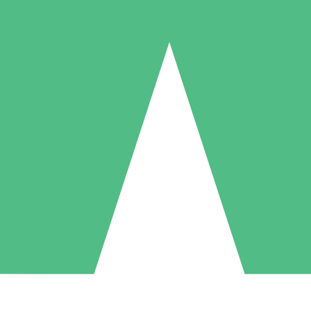
Packs de Crédits Individuels
 à l'utilisation avec des crédits de téléchargement. Sans engagement me
1 Téléchargement
5 Téléchargements
10 Téléchargement
10
15
20
US$
00
US$
00
US$
00