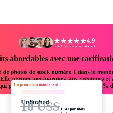
4.9
from 33 572 reviews on Trustpilot
its abordables avec une tarificat
é de photos de stock numéro 1 dans le mond
. Elle permet aux marques, aux créateurs et 
En promotion maintenant !
 qui permettent d'économiser jusqu'à 76 % d
En promotion maintenant !
Unlimited
18 US$
USD par mois