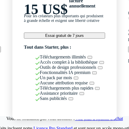
facturé
15 US$
annuellement
Pour les créateurs plus importants qui produisent
à grande échelle et exigent une liberté créative
Essai gratuit de 7 jours
Tout dans Starter, plus :
Téléchargements illimités
Accès complet à la bibliothèque
Outils de design professionnels
Fonctionnalités IA premium
Un pack par mois
Aucune attribution requise
Téléchargements plus rapides
Assistance prioritaire
Sans publicités
Vous ne souhaitez pas vous abonner ?
Voir plus d'options d'achat
aits incluent notre
Licence Pro Standard
et sont pour un accès mono-util