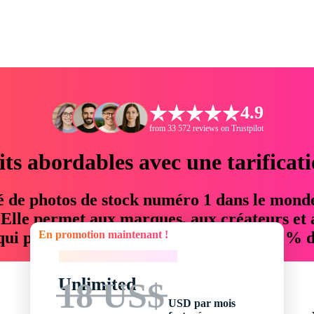
4.9
from 33 572 reviews on Trustpilot
its abordables avec une tarificat
é de photos de stock numéro 1 dans le mond
. Elle permet aux marques, aux créateurs et 
En promotion maintenant !
 qui permettent d'économiser jusqu'à 76 % d
En promotion maintenant !
Unlimited
18 US$
USD par mois