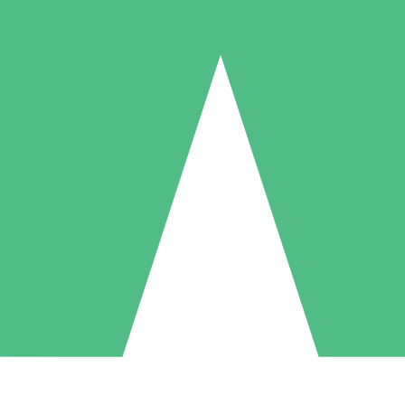
Packs de Crédits Individuels
 à l'utilisation avec des crédits de téléchargement. Sans engagement me
1 Téléchargement
5 Téléchargements
10 Téléchargement
10
15
20
US$
00
US$
00
US$
00