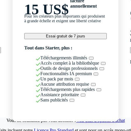
facturé
15 US$
annuellement
Pour les créateurs plus importants qui produisent
à grande échelle et exigent une liberté créative
Essai gratuit de 7 jours
Tout dans Starter, plus :
Téléchargements illimités
Accès complet à la bibliothèque
Outils de design professionnels
Fonctionnalités IA premium
Un pack par mois
Aucune attribution requise
Téléchargements plus rapides
Assistance prioritaire
Sans publicités
Vous ne souhaitez pas vous abonner ?
Voir plus d'options d'achat
aits incluent notre
Licence Pro Standard
et sont pour un accès mono-util