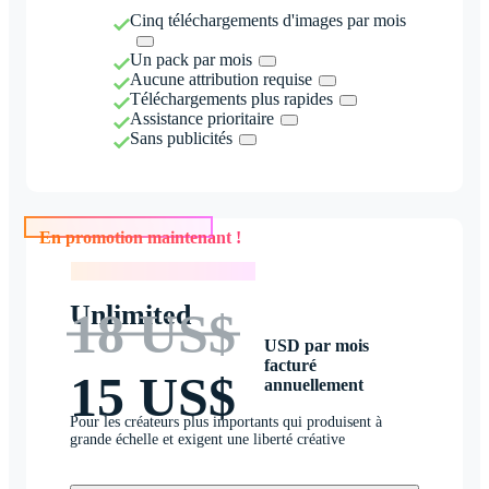
Cinq téléchargements d'images par mois
Un pack par mois
Aucune attribution requise
Téléchargements plus rapides
Assistance prioritaire
Sans publicités
En promotion maintenant !
En promotion maintenant !
Unlimited
18 US$
USD par mois
facturé
15 US$
annuellement
Pour les créateurs plus importants qui produisent à
grande échelle et exigent une liberté créative