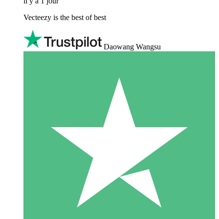
il y a 1 jour
Vecteezy is the best of best
Daowang Wangsu