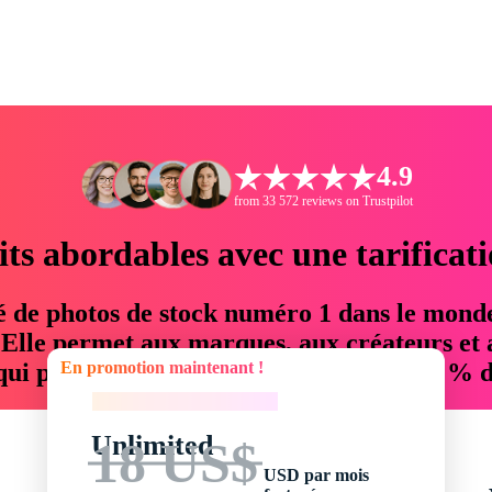
4.9
from 33 572 reviews on Trustpilot
its abordables avec une tarificat
é de photos de stock numéro 1 dans le mond
. Elle permet aux marques, aux créateurs et 
En promotion maintenant !
 qui permettent d'économiser jusqu'à 76 % d
En promotion maintenant !
Unlimited
18 US$
USD par mois