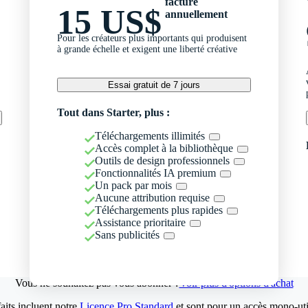
facturé
15 US$
annuellement
Pour les créateurs plus importants qui produisent
à grande échelle et exigent une liberté créative
Essai gratuit de 7 jours
Tout dans Starter, plus :
Téléchargements illimités
Accès complet à la bibliothèque
Outils de design professionnels
Fonctionnalités IA premium
Un pack par mois
Aucune attribution requise
Téléchargements plus rapides
Assistance prioritaire
Sans publicités
Vous ne souhaitez pas vous abonner ?
Voir plus d'options d'achat
aits incluent notre
Licence Pro Standard
et sont pour un accès mono-util