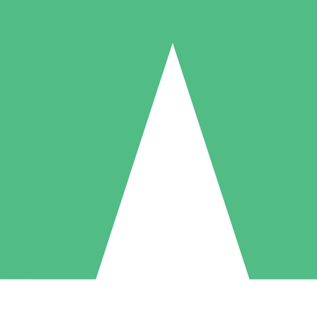
Packs de Crédits Individuels
 à l'utilisation avec des crédits de téléchargement. Sans engagement me
1 Téléchargement
5 Téléchargements
10 Téléchargement
10
15
20
US$
00
US$
00
US$
00