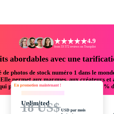
4.9
from 33 572 reviews on Trustpilot
its abordables avec une tarificat
é de photos de stock numéro 1 dans le mond
. Elle permet aux marques, aux créateurs et 
En promotion maintenant !
 qui permettent d'économiser jusqu'à 76 % d
En promotion maintenant !
Unlimited
18 US$
USD par mois