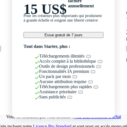
facturé
15 US$
annuellement
Pour les créateurs plus importants qui produisent
à grande échelle et exigent une liberté créative
Essai gratuit de 7 jours
Tout dans Starter, plus :
Téléchargements illimités
Accès complet à la bibliothèque
Outils de design professionnels
Fonctionnalités IA premium
Un pack par mois
Aucune attribution requise
Téléchargements plus rapides
Assistance prioritaire
Sans publicités
Vous ne souhaitez pas vous abonner ?
Voir plus d'options d'achat
aits incluent notre
Licence Pro Standard
et sont pour un accès mono-util