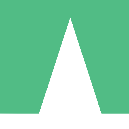
Packs de Crédits Individuels
 à l'utilisation avec des crédits de téléchargement. Sans engagement me
1 Téléchargement
5 Téléchargements
10 Téléchargement
10
15
20
US$
00
US$
00
US$
00