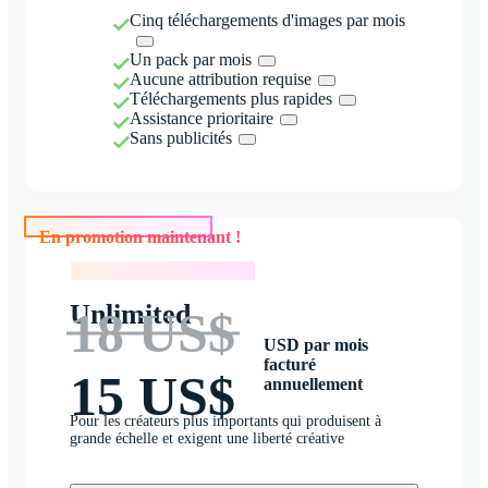
Cinq téléchargements d'images par mois
Un pack par mois
Aucune attribution requise
Téléchargements plus rapides
Assistance prioritaire
Sans publicités
En promotion maintenant !
En promotion maintenant !
Unlimited
18 US$
USD par mois
facturé
15 US$
annuellement
Pour les créateurs plus importants qui produisent à
grande échelle et exigent une liberté créative