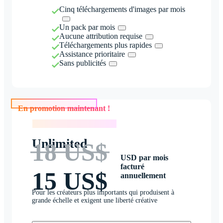
Cinq téléchargements d'images par mois
Un pack par mois
Aucune attribution requise
Téléchargements plus rapides
Assistance prioritaire
Sans publicités
En promotion maintenant !
En promotion maintenant !
Unlimited
18 US$
USD par mois
facturé
15 US$
annuellement
Pour les créateurs plus importants qui produisent à
grande échelle et exigent une liberté créative