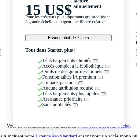
facturé
15 US$
annuellement
Pour les créateurs plus importants qui produisent
à grande échelle et exigent une liberté créative
Essai gratuit de 7 jours
Tout dans Starter, plus :
Téléchargements illimités
Accès complet à la bibliothèque
Outils de design professionnels
Fonctionnalités IA premium
Un pack par mois
Aucune attribution requise
Téléchargements plus rapides
Assistance prioritaire
Sans publicités
Vous ne souhaitez pas vous abonner ?
Voir plus d'options d'achat
aits incluent notre
Licence Pro Standard
et sont pour un accès mono-util