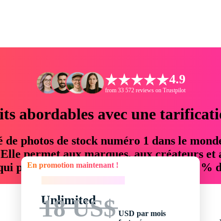
4.9
from 33 572 reviews on Trustpilot
its abordables avec une tarificat
é de photos de stock numéro 1 dans le mond
. Elle permet aux marques, aux créateurs et 
En promotion maintenant !
 qui permettent d'économiser jusqu'à 76 % d
En promotion maintenant !
Unlimited
18 US$
USD par mois