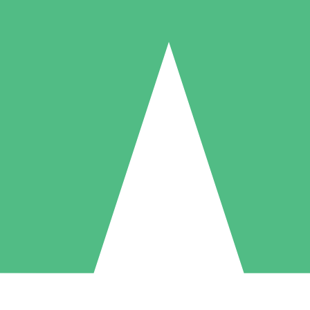
Packs de Crédits Individuels
 à l'utilisation avec des crédits de téléchargement. Sans engagement me
1 Téléchargement
5 Téléchargements
10 Téléchargement
10
15
20
US$
00
US$
00
US$
00