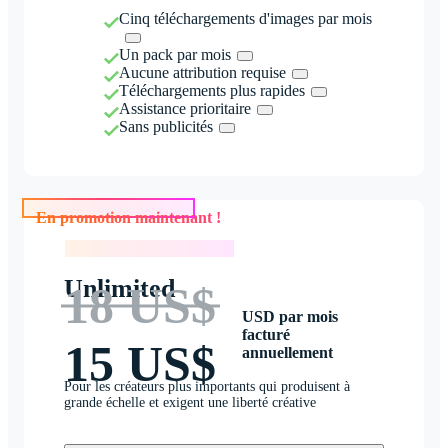
Cinq téléchargements d'images par mois
Un pack par mois
Aucune attribution requise
Téléchargements plus rapides
Assistance prioritaire
Sans publicités
En promotion maintenant !
En promotion maintenant !
Unlimited
18 US$
USD par mois
facturé
15 US$
annuellement
Pour les créateurs plus importants qui produisent à
grande échelle et exigent une liberté créative