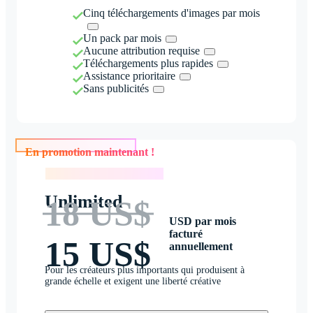
Cinq téléchargements d'images par mois
Un pack par mois
Aucune attribution requise
Téléchargements plus rapides
Assistance prioritaire
Sans publicités
En promotion maintenant !
En promotion maintenant !
Unlimited
18 US$
USD par mois
facturé
15 US$
annuellement
Pour les créateurs plus importants qui produisent à
grande échelle et exigent une liberté créative