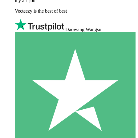
il y a 1 jour
Vecteezy is the best of best
Daowang Wangsu