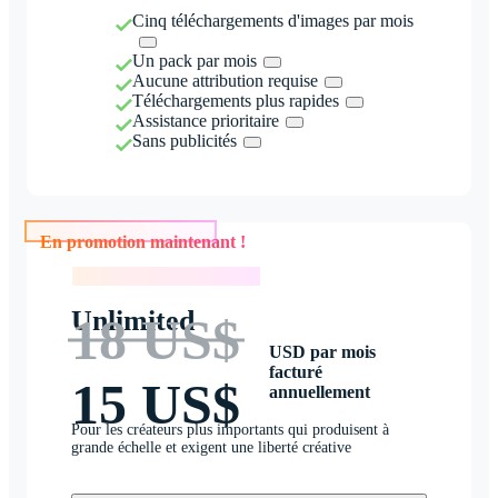
Cinq téléchargements d'images par mois
Un pack par mois
Aucune attribution requise
Téléchargements plus rapides
Assistance prioritaire
Sans publicités
En promotion maintenant !
En promotion maintenant !
Unlimited
18 US$
USD par mois
facturé
15 US$
annuellement
Pour les créateurs plus importants qui produisent à
grande échelle et exigent une liberté créative