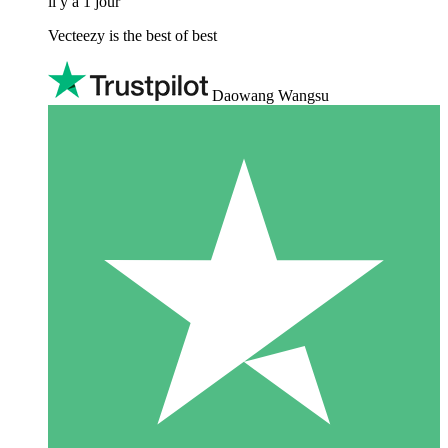
il y a 1 jour
Vecteezy is the best of best
Daowang Wangsu