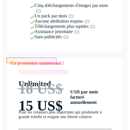
Cinq téléchargements d'images par mois
Un pack par mois
Aucune attribution requise
Téléchargements plus rapides
Assistance prioritaire
Sans publicités
En promotion maintenant !
En promotion maintenant !
Unlimited
18 US$
USD par mois
facturé
15 US$
annuellement
Pour les créateurs plus importants qui produisent à
grande échelle et exigent une liberté créative