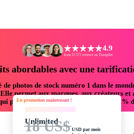
4.9
from 33 572 reviews on Trustpilot
its abordables avec une tarificat
é de photos de stock numéro 1 dans le mond
. Elle permet aux marques, aux créateurs et 
En promotion maintenant !
 qui permettent d'économiser jusqu'à 76 % d
En promotion maintenant !
Unlimited
18 US$
USD par mois