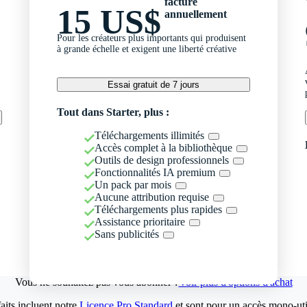
facturé
15 US$
annuellement
Pour les créateurs plus importants qui produisent
à grande échelle et exigent une liberté créative
Essai gratuit de 7 jours
Tout dans Starter, plus :
Téléchargements illimités
Accès complet à la bibliothèque
Outils de design professionnels
Fonctionnalités IA premium
Un pack par mois
Aucune attribution requise
Téléchargements plus rapides
Assistance prioritaire
Sans publicités
Vous ne souhaitez pas vous abonner ?
Voir plus d'options d'achat
aits incluent notre
Licence Pro Standard
et sont pour un accès mono-util