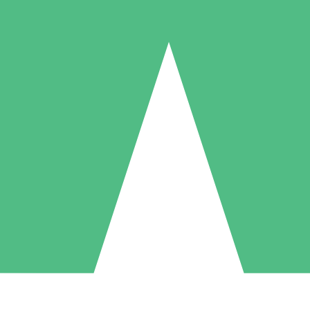
Packs de Crédits Individuels
 à l'utilisation avec des crédits de téléchargement. Sans engagement me
1 Téléchargement
5 Téléchargements
10 Téléchargement
10
15
20
US$
00
US$
00
US$
00