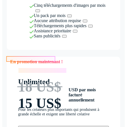
Cinq téléchargements d'images par mois
Un pack par mois
Aucune attribution requise
Téléchargements plus rapides
Assistance prioritaire
Sans publicités
En promotion maintenant !
En promotion maintenant !
Unlimited
18 US$
USD par mois
facturé
15 US$
annuellement
Pour les créateurs plus importants qui produisent à
grande échelle et exigent une liberté créative