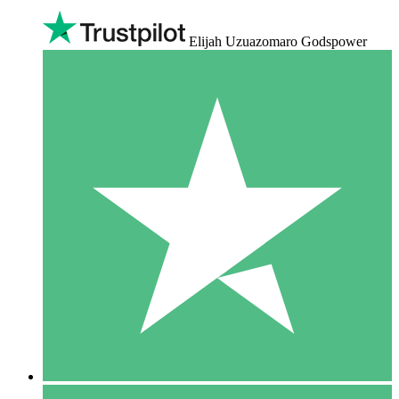
Elijah Uzuazomaro Godspower