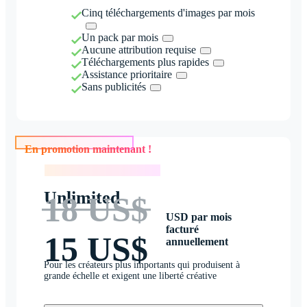
Cinq téléchargements d'images par mois
Un pack par mois
Aucune attribution requise
Téléchargements plus rapides
Assistance prioritaire
Sans publicités
En promotion maintenant !
En promotion maintenant !
Unlimited
18 US$
USD par mois
facturé
15 US$
annuellement
Pour les créateurs plus importants qui produisent à
grande échelle et exigent une liberté créative