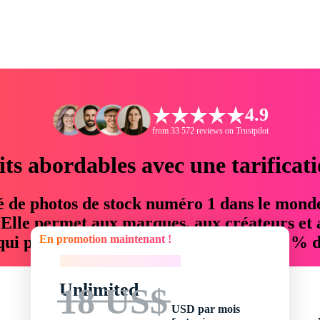
4.9
from 33 572 reviews on Trustpilot
its abordables avec une tarificat
é de photos de stock numéro 1 dans le mond
. Elle permet aux marques, aux créateurs et 
En promotion maintenant !
 qui permettent d'économiser jusqu'à 76 % d
En promotion maintenant !
Unlimited
18 US$
USD par mois