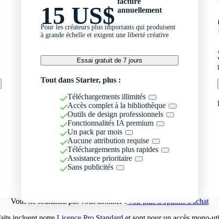
facturé
15 US$
annuellement
Pour les créateurs plus importants qui produisent
à grande échelle et exigent une liberté créative
Essai gratuit de 7 jours
Tout dans Starter, plus :
Téléchargements illimités
Accès complet à la bibliothèque
Outils de design professionnels
Fonctionnalités IA premium
Un pack par mois
Aucune attribution requise
Téléchargements plus rapides
Assistance prioritaire
Sans publicités
Vous ne souhaitez pas vous abonner ?
Voir plus d'options d'achat
aits incluent notre
Licence Pro Standard
et sont pour un accès mono-util