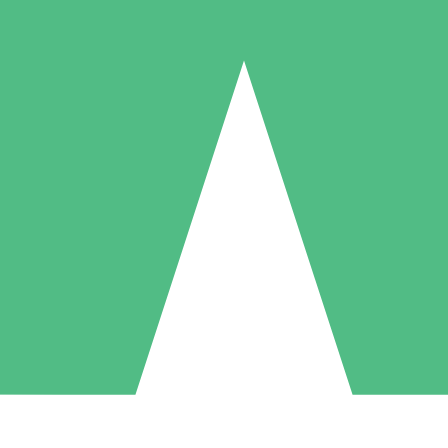
Packs de Crédits Individuels
 à l'utilisation avec des crédits de téléchargement. Sans engagement me
1 Téléchargement
5 Téléchargements
10 Téléchargement
10
15
20
US$
00
US$
00
US$
00