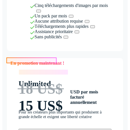
Cinq téléchargements d'images par mois
Un pack par mois
Aucune attribution requise
Téléchargements plus rapides
Assistance prioritaire
Sans publicités
En promotion maintenant !
En promotion maintenant !
Unlimited
18 US$
USD par mois
facturé
15 US$
annuellement
Pour les créateurs plus importants qui produisent à
grande échelle et exigent une liberté créative