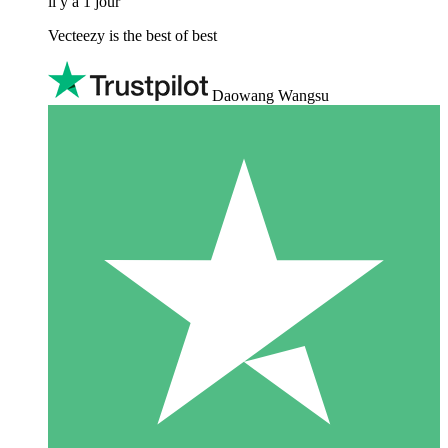
il y a 1 jour
Vecteezy is the best of best
Daowang Wangsu