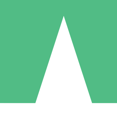
Packs de Crédits Individuels
 à l'utilisation avec des crédits de téléchargement. Sans engagement me
1 Téléchargement
5 Téléchargements
10 Téléchargement
10
15
20
US$
00
US$
00
US$
00