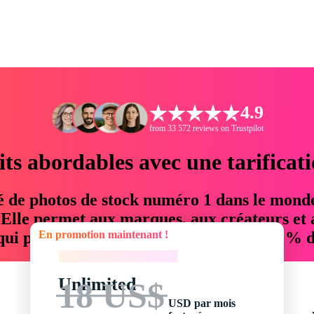
4.9
from 33 572 reviews on Trustpilot
its abordables avec une tarificat
é de photos de stock numéro 1 dans le mond
. Elle permet aux marques, aux créateurs et 
En promotion maintenant !
 qui permettent d'économiser jusqu'à 76 % d
En promotion maintenant !
Unlimited
18 US$
USD par mois