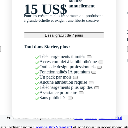
facturé
15 US$
annuellement
Pour les créateurs plus importants qui produisent
à grande échelle et exigent une liberté créative
Essai gratuit de 7 jours
Tout dans Starter, plus :
Téléchargements illimités
Accès complet à la bibliothèque
Outils de design professionnels
Fonctionnalités IA premium
Un pack par mois
Aucune attribution requise
Téléchargements plus rapides
Assistance prioritaire
Sans publicités
Vous ne souhaitez pas vous abonner ?
Voir plus d'options d'achat
aits incluent notre
Licence Pro Standard
et sont pour un accès mono-util