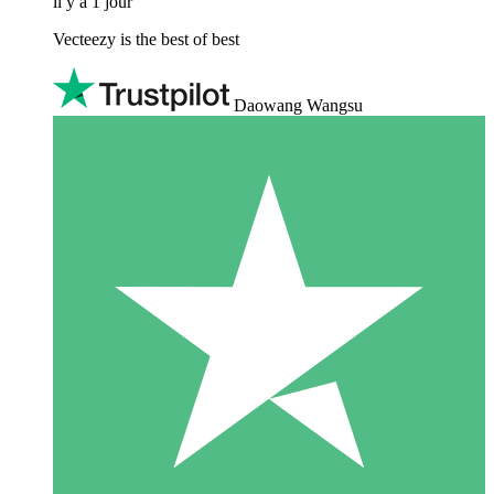
il y a 1 jour
Vecteezy is the best of best
Daowang Wangsu