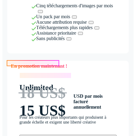
Cinq téléchargements d'images par mois
Un pack par mois
Aucune attribution requise
Téléchargements plus rapides
Assistance prioritaire
Sans publicités
En promotion maintenant !
En promotion maintenant !
Unlimited
18 US$
USD par mois
facturé
15 US$
annuellement
Pour les créateurs plus importants qui produisent à
grande échelle et exigent une liberté créative