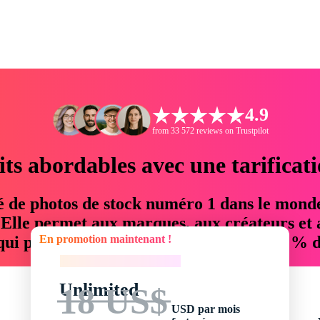
4.9
from 33 572 reviews on Trustpilot
its abordables avec une tarificat
é de photos de stock numéro 1 dans le mond
. Elle permet aux marques, aux créateurs et 
En promotion maintenant !
 qui permettent d'économiser jusqu'à 76 % d
En promotion maintenant !
Unlimited
18 US$
USD par mois