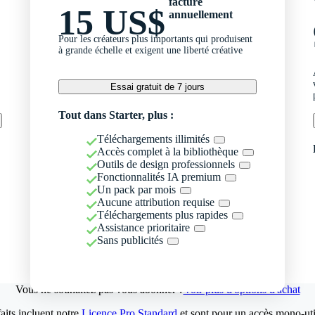
facturé
15 US$
annuellement
Pour les créateurs plus importants qui produisent
à grande échelle et exigent une liberté créative
Essai gratuit de 7 jours
Tout dans Starter, plus :
Téléchargements illimités
Accès complet à la bibliothèque
Outils de design professionnels
Fonctionnalités IA premium
Un pack par mois
Aucune attribution requise
Téléchargements plus rapides
Assistance prioritaire
Sans publicités
Vous ne souhaitez pas vous abonner ?
Voir plus d'options d'achat
aits incluent notre
Licence Pro Standard
et sont pour un accès mono-util