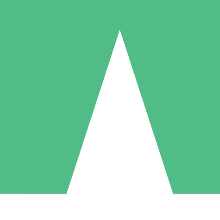
Packs de Crédits Individuels
 à l'utilisation avec des crédits de téléchargement. Sans engagement me
1 Téléchargement
5 Téléchargements
10 Téléchargement
10
15
20
US$
00
US$
00
US$
00