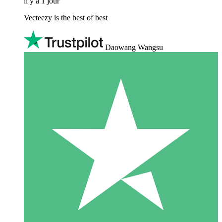
il y a 1 jour
Vecteezy is the best of best
Daowang Wangsu