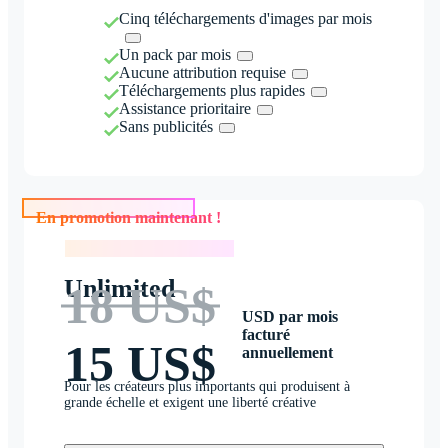
Cinq téléchargements d'images par mois
Un pack par mois
Aucune attribution requise
Téléchargements plus rapides
Assistance prioritaire
Sans publicités
En promotion maintenant !
En promotion maintenant !
Unlimited
18 US$
USD par mois
facturé
15 US$
annuellement
Pour les créateurs plus importants qui produisent à
grande échelle et exigent une liberté créative