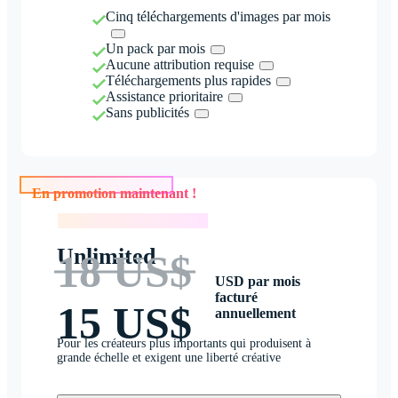
Cinq téléchargements d'images par mois
Un pack par mois
Aucune attribution requise
Téléchargements plus rapides
Assistance prioritaire
Sans publicités
En promotion maintenant !
En promotion maintenant !
Unlimited
18 US$
USD par mois
facturé
15 US$
annuellement
Pour les créateurs plus importants qui produisent à
grande échelle et exigent une liberté créative