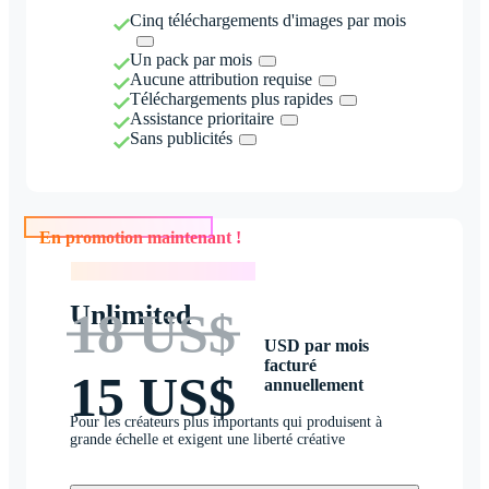
Cinq téléchargements d'images par mois
Un pack par mois
Aucune attribution requise
Téléchargements plus rapides
Assistance prioritaire
Sans publicités
En promotion maintenant !
En promotion maintenant !
Unlimited
18 US$
USD par mois
facturé
15 US$
annuellement
Pour les créateurs plus importants qui produisent à
grande échelle et exigent une liberté créative