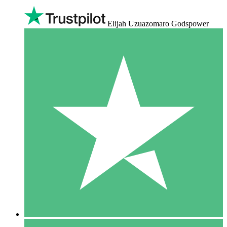
Elijah Uzuazomaro Godspower