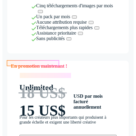
Cinq téléchargements d'images par mois
Un pack par mois
Aucune attribution requise
Téléchargements plus rapides
Assistance prioritaire
Sans publicités
En promotion maintenant !
En promotion maintenant !
Unlimited
18 US$
USD par mois
facturé
15 US$
annuellement
Pour les créateurs plus importants qui produisent à
grande échelle et exigent une liberté créative