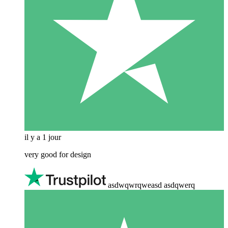
il y a 1 jour
very good for design
asdwqwrqweasd asdqwerq