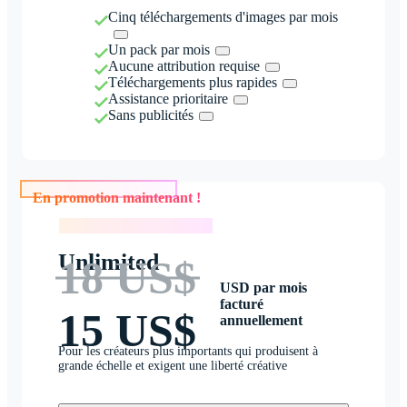
Cinq téléchargements d'images par mois
Un pack par mois
Aucune attribution requise
Téléchargements plus rapides
Assistance prioritaire
Sans publicités
En promotion maintenant !
En promotion maintenant !
Unlimited
18 US$
USD par mois
facturé
15 US$
annuellement
Pour les créateurs plus importants qui produisent à
grande échelle et exigent une liberté créative