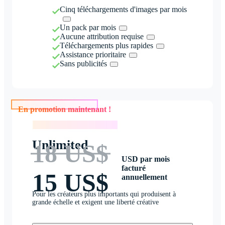
Cinq téléchargements d'images par mois
Un pack par mois
Aucune attribution requise
Téléchargements plus rapides
Assistance prioritaire
Sans publicités
En promotion maintenant !
En promotion maintenant !
Unlimited
18 US$
USD par mois
facturé
15 US$
annuellement
Pour les créateurs plus importants qui produisent à
grande échelle et exigent une liberté créative