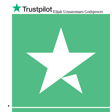
Elijah Uzuazomaro Godspower