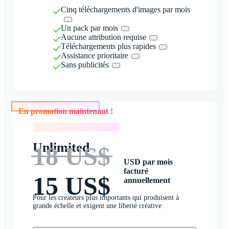
Cinq téléchargements d'images par mois
Un pack par mois
Aucune attribution requise
Téléchargements plus rapides
Assistance prioritaire
Sans publicités
En promotion maintenant !
En promotion maintenant !
Unlimited
18 US$
USD par mois
facturé
15 US$
annuellement
Pour les créateurs plus importants qui produisent à
grande échelle et exigent une liberté créative