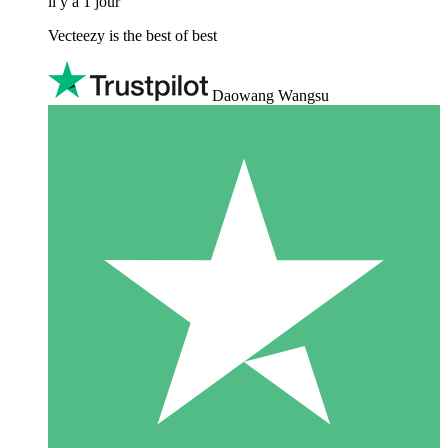
il y a 1 jour
Vecteezy is the best of best
Daowang Wangsu