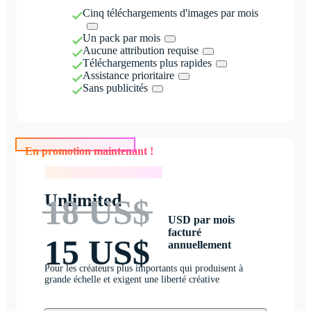
Cinq téléchargements d'images par mois
Un pack par mois
Aucune attribution requise
Téléchargements plus rapides
Assistance prioritaire
Sans publicités
En promotion maintenant !
En promotion maintenant !
Unlimited
18 US$
USD par mois
facturé
15 US$
annuellement
Pour les créateurs plus importants qui produisent à
grande échelle et exigent une liberté créative