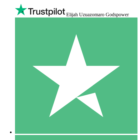
Elijah Uzuazomaro Godspower