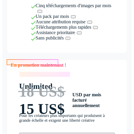
Cinq téléchargements d'images par mois
Un pack par mois
Aucune attribution requise
Téléchargements plus rapides
Assistance prioritaire
Sans publicités
En promotion maintenant !
En promotion maintenant !
Unlimited
18 US$
USD par mois
facturé
15 US$
annuellement
Pour les créateurs plus importants qui produisent à
grande échelle et exigent une liberté créative