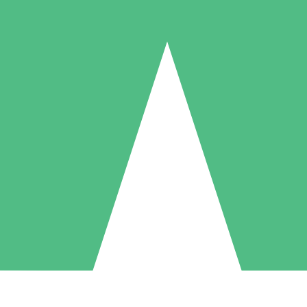
Packs de Crédits Individuels
 à l'utilisation avec des crédits de téléchargement. Sans engagement me
1 Téléchargement
5 Téléchargements
10 Téléchargement
10
15
20
US$
00
US$
00
US$
00