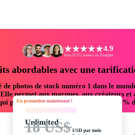
4.9
from 33 572 reviews on Trustpilot
its abordables avec une tarificat
é de photos de stock numéro 1 dans le mond
. Elle permet aux marques, aux créateurs et 
En promotion maintenant !
 qui permettent d'économiser jusqu'à 76 % d
En promotion maintenant !
Unlimited
18 US$
USD par mois