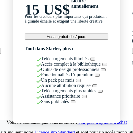
facturé
15 US$
annuellement
Pour les créateurs plus importants qui produisent
à grande échelle et exigent une liberté créative
Essai gratuit de 7 jours
Tout dans Starter, plus :
Téléchargements illimités
Accès complet à la bibliothèque
Outils de design professionnels
Fonctionnalités IA premium
Un pack par mois
Aucune attribution requise
Téléchargements plus rapides
Assistance prioritaire
Sans publicités
Vous ne souhaitez pas vous abonner ?
Voir plus d'options d'achat
aits incluent notre
Licence Pro Standard
et sont pour un accès mono-util