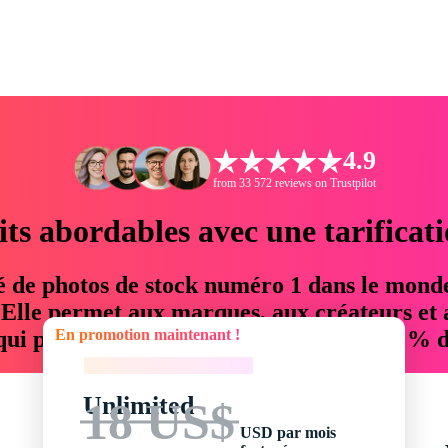
4.9
from 33 572 reviews on Trustpilot
its abordables avec une tarificat
é de photos de stock numéro 1 dans le mond
. Elle permet aux marques, aux créateurs et 
En promotion maintenant !
 qui permettent d'économiser jusqu'à 76 % d
En promotion maintenant !
Unlimited
18 US$
USD par mois