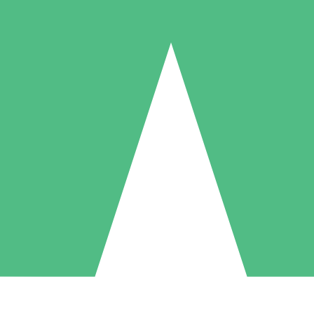
Packs de Crédits Individuels
 à l'utilisation avec des crédits de téléchargement. Sans engagement me
1 Téléchargement
5 Téléchargements
10 Téléchargement
10
15
20
US$
00
US$
00
US$
00