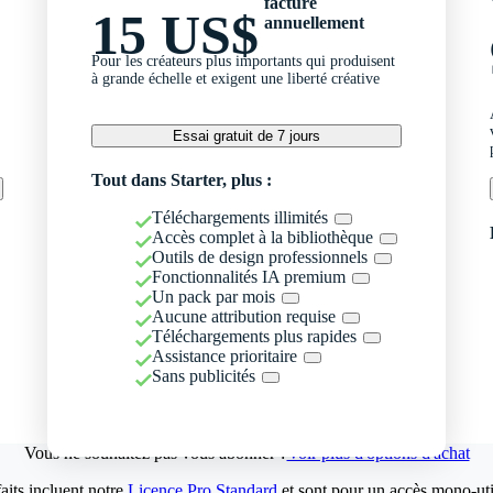
facturé
15 US$
annuellement
Pour les créateurs plus importants qui produisent
à grande échelle et exigent une liberté créative
Essai gratuit de 7 jours
Tout dans Starter, plus :
Téléchargements illimités
Accès complet à la bibliothèque
Outils de design professionnels
Fonctionnalités IA premium
Un pack par mois
Aucune attribution requise
Téléchargements plus rapides
Assistance prioritaire
Sans publicités
Vous ne souhaitez pas vous abonner ?
Voir plus d'options d'achat
aits incluent notre
Licence Pro Standard
et sont pour un accès mono-util