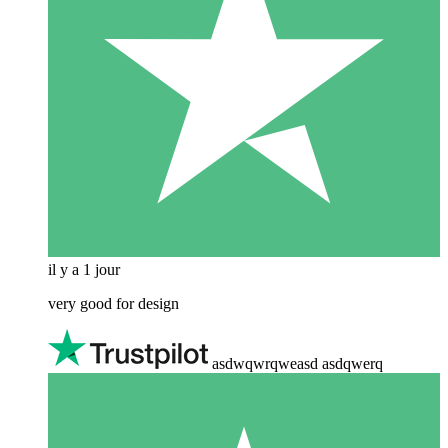
il y a 1 jour
very good for design
asdwqwrqweasd asdqwerq