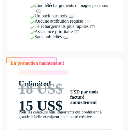
Cinq téléchargements d'images par mois
Un pack par mois
Aucune attribution requise
Téléchargements plus rapides
Assistance prioritaire
Sans publicités
En promotion maintenant !
En promotion maintenant !
Unlimited
18 US$
USD par mois
facturé
15 US$
annuellement
Pour les créateurs plus importants qui produisent à
grande échelle et exigent une liberté créative