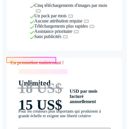
Cinq téléchargements d'images par mois
Un pack par mois
Aucune attribution requise
Téléchargements plus rapides
Assistance prioritaire
Sans publicités
En promotion maintenant !
En promotion maintenant !
Unlimited
18 US$
USD par mois
facturé
15 US$
annuellement
Pour les créateurs plus importants qui produisent à
grande échelle et exigent une liberté créative