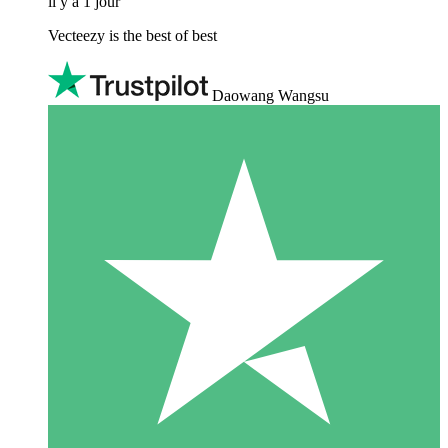
il y a 1 jour
Vecteezy is the best of best
Daowang Wangsu