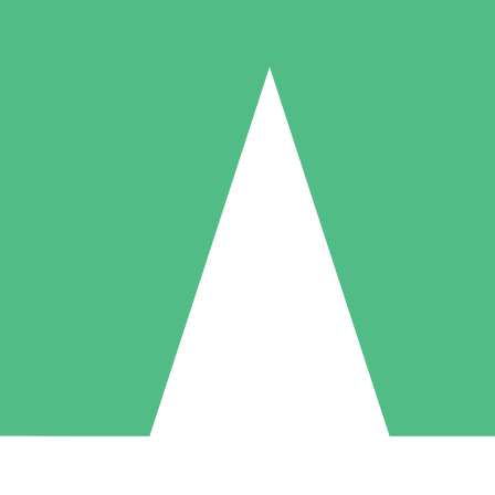
Packs de Crédits Individuels
 à l'utilisation avec des crédits de téléchargement. Sans engagement me
1 Téléchargement
5 Téléchargements
10 Téléchargement
10
15
20
US$
00
US$
00
US$
00