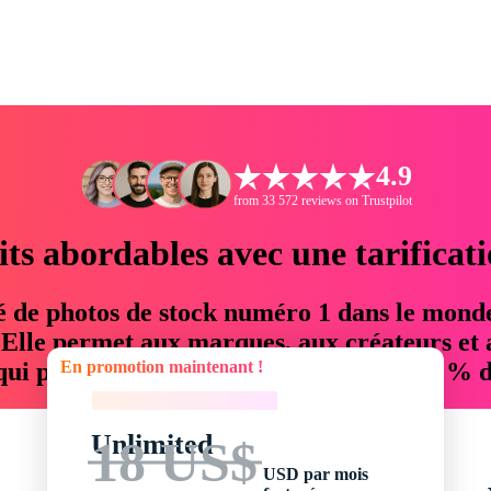
4.9
from 33 572 reviews on Trustpilot
its abordables avec une tarificat
é de photos de stock numéro 1 dans le mond
. Elle permet aux marques, aux créateurs et 
En promotion maintenant !
 qui permettent d'économiser jusqu'à 76 % d
En promotion maintenant !
Unlimited
18 US$
USD par mois