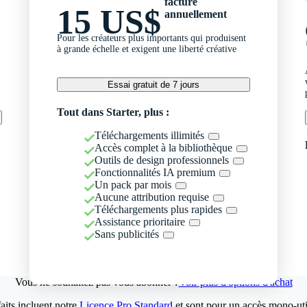
facturé
15 US$
annuellement
Pour les créateurs plus importants qui produisent
à grande échelle et exigent une liberté créative
Essai gratuit de 7 jours
Tout dans Starter, plus :
Téléchargements illimités
Accès complet à la bibliothèque
Outils de design professionnels
Fonctionnalités IA premium
Un pack par mois
Aucune attribution requise
Téléchargements plus rapides
Assistance prioritaire
Sans publicités
Vous ne souhaitez pas vous abonner ?
Voir plus d'options d'achat
aits incluent notre
Licence Pro Standard
et sont pour un accès mono-util