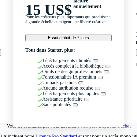
facturé
15 US$
annuellement
Pour les créateurs plus importants qui produisent
à grande échelle et exigent une liberté créative
Essai gratuit de 7 jours
Tout dans Starter, plus :
Téléchargements illimités
Accès complet à la bibliothèque
Outils de design professionnels
Fonctionnalités IA premium
Un pack par mois
Aucune attribution requise
Téléchargements plus rapides
Assistance prioritaire
Sans publicités
Vous ne souhaitez pas vous abonner ?
Voir plus d'options d'achat
aits incluent notre
Licence Pro Standard
et sont pour un accès mono-util