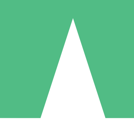
Packs de Crédits Individuels
 à l'utilisation avec des crédits de téléchargement. Sans engagement me
1 Téléchargement
5 Téléchargements
10 Téléchargement
10
15
20
US$
00
US$
00
US$
00