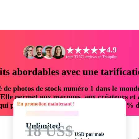
4.9
from 33 572 reviews on Trustpilot
its abordables avec une tarificat
é de photos de stock numéro 1 dans le mond
. Elle permet aux marques, aux créateurs et 
En promotion maintenant !
 qui permettent d'économiser jusqu'à 76 % d
En promotion maintenant !
Unlimited
18 US$
USD par mois