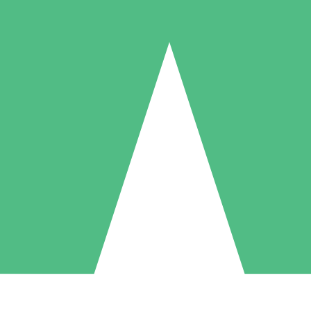
Packs de Crédits Individuels
 à l'utilisation avec des crédits de téléchargement. Sans engagement me
1 Téléchargement
5 Téléchargements
10 Téléchargement
10
15
20
US$
00
US$
00
US$
00