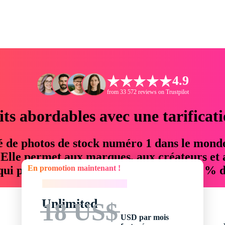
4.9
from 33 572 reviews on Trustpilot
its abordables avec une tarificat
é de photos de stock numéro 1 dans le mond
. Elle permet aux marques, aux créateurs et 
En promotion maintenant !
 qui permettent d'économiser jusqu'à 76 % d
En promotion maintenant !
Unlimited
18 US$
USD par mois