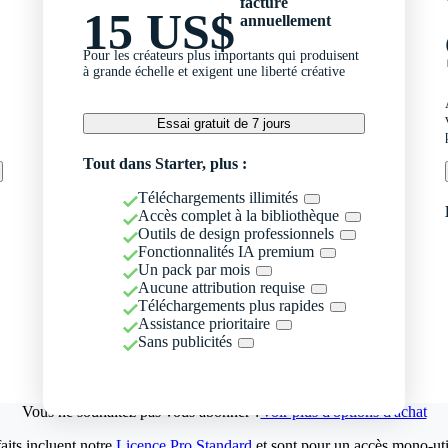
facturé
15 US$
annuellement
Pour les créateurs plus importants qui produisent
à grande échelle et exigent une liberté créative
Essai gratuit de 7 jours
Tout dans Starter, plus :
Téléchargements illimités
Accès complet à la bibliothèque
Outils de design professionnels
Fonctionnalités IA premium
Un pack par mois
Aucune attribution requise
Téléchargements plus rapides
Assistance prioritaire
Sans publicités
Vous ne souhaitez pas vous abonner ?
Voir plus d'options d'achat
aits incluent notre
Licence Pro Standard
et sont pour un accès mono-util