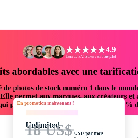
4.9
from 33 572 reviews on Trustpilot
its abordables avec une tarificat
é de photos de stock numéro 1 dans le mond
. Elle permet aux marques, aux créateurs et 
En promotion maintenant !
 qui permettent d'économiser jusqu'à 76 % d
En promotion maintenant !
Unlimited
18 US$
USD par mois