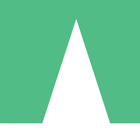
Packs de Crédits Individuels
 à l'utilisation avec des crédits de téléchargement. Sans engagement me
1 Téléchargement
5 Téléchargements
10 Téléchargement
10
15
20
US$
00
US$
00
US$
00