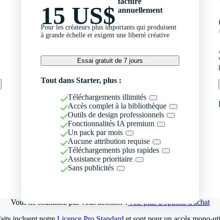
facturé
15 US$
annuellement
Pour les créateurs plus importants qui produisent
à grande échelle et exigent une liberté créative
Essai gratuit de 7 jours
Tout dans Starter, plus :
Téléchargements illimités
Accès complet à la bibliothèque
Outils de design professionnels
Fonctionnalités IA premium
Un pack par mois
Aucune attribution requise
Téléchargements plus rapides
Assistance prioritaire
Sans publicités
Vous ne souhaitez pas vous abonner ?
Voir plus d'options d'achat
aits incluent notre
Licence Pro Standard
et sont pour un accès mono-util